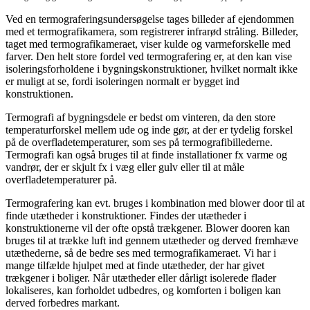
Ved en termograferingsundersøgelse tages billeder af ejendommen
med et termografikamera, som registrerer infrarød stråling. Billeder,
taget med termografikameraet, viser kulde og varmeforskelle med
farver. Den helt store fordel ved termografering er, at den kan vise
isoleringsforholdene i bygningskonstruktioner, hvilket normalt ikke
er muligt at se, fordi isoleringen normalt er bygget ind
konstruktionen.
Termografi af bygningsdele er bedst om vinteren, da den store
temperaturforskel mellem ude og inde gør, at der er tydelig forskel
på de overfladetemperaturer, som ses på termografibillederne.
Termografi kan også bruges til at finde installationer fx varme og
vandrør, der er skjult fx i væg eller gulv eller til at måle
overfladetemperaturer på.
Termografering kan evt. bruges i kombination med blower door til at
finde utætheder i konstruktioner. Findes der utætheder i
konstruktionerne vil der ofte opstå trækgener. Blower dooren kan
bruges til at trække luft ind gennem utætheder og derved fremhæve
utæthederne, så de bedre ses med termografikameraet. Vi har i
mange tilfælde hjulpet med at finde utætheder, der har givet
trækgener i boliger. Når utætheder eller dårligt isolerede flader
lokaliseres, kan forholdet udbedres, og komforten i boligen kan
derved forbedres markant.