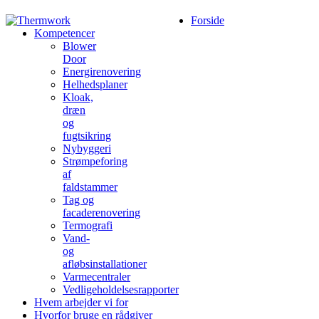
Forside
Kompetencer
Blower
Door
Energirenovering
Helhedsplaner
Kloak,
dræn
og
fugtsikring
Nybyggeri
Strømpeforing
af
faldstammer
Tag og
facaderenovering
Termografi
Vand-
og
afløbsinstallationer
Varmecentraler
Vedligeholdelsesrapporter
Hvem arbejder vi for
Hvorfor bruge en rådgiver